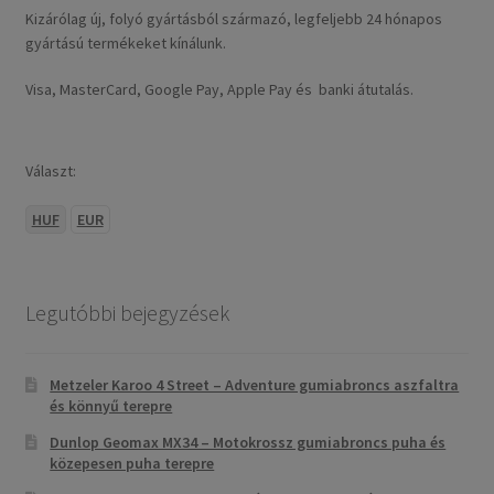
Kizárólag új, folyó gyártásból származó, legfeljebb 24 hónapos
gyártású termékeket kínálunk.
Visa, MasterCard, Google Pay, Apple Pay és banki átutalás.
Választ:
HUF
EUR
Legutóbbi bejegyzések
Metzeler Karoo 4 Street – Adventure gumiabroncs aszfaltra
és könnyű terepre
Dunlop Geomax MX34 – Motokrossz gumiabroncs puha és
közepesen puha terepre