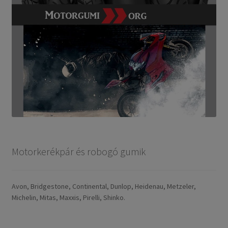
Motorkerékpár és robogó gumik
Avon, Bridgestone, Continental, Dunlop, Heidenau, Metzeler,
Michelin, Mitas, Maxxis, Pirelli, Shinko.