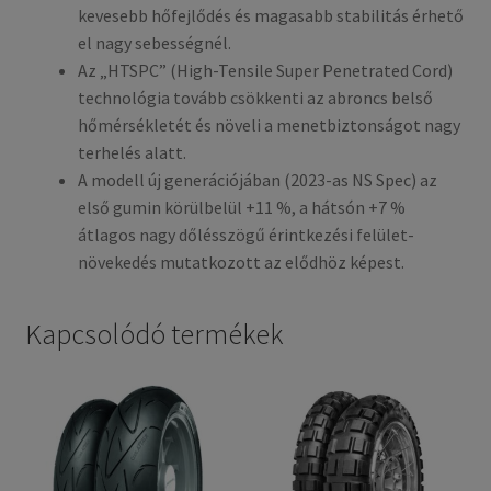
kevesebb hőfejlődés és magasabb stabilitás érhető
el nagy sebességnél.
Az „HTSPC” (High-Tensile Super Penetrated Cord)
technológia tovább csökkenti az abroncs belső
hőmérsékletét és növeli a menetbiztonságot nagy
terhelés alatt.
A modell új generációjában (2023-as NS Spec) az
első gumin körülbelül +11 %, a hátsón +7 %
átlagos nagy dőlésszögű érintkezési felület-
növekedés mutatkozott az elődhöz képest.
Kapcsolódó termékek