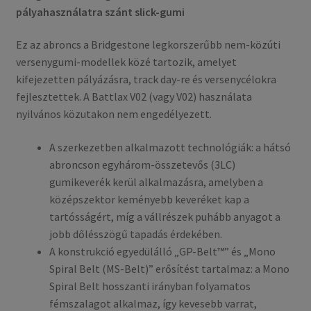
pályahasználatra szánt slick-gumi
Ez az abroncs a Bridgestone legkorszerűbb nem-közúti
versenygumi-modellek közé tartozik, amelyet
kifejezetten pályázásra, track day-re és versenycélokra
fejlesztettek. A Battlax V02 (vagy V02) használata
nyilvános közutakon nem engedélyezett.
A szerkezetben alkalmazott technológiák: a hátsó
abroncson egy­három-összetevős (3LC)
gumikeverék kerül alkalmazásra, amelyben a
középszektor keményebb keveréket kap a
tartósságért, míg a vállrészek puhább anyagot a
jobb dőlésszögű tapadás érdekében.
A konstrukció egyedülálló „GP-Belt™” és „Mono
Spiral Belt (MS-Belt)” erősítést tartalmaz: a Mono
Spiral Belt hosszanti irányban folyamatos
fémszalagot alkalmaz, így kevesebb varrat,