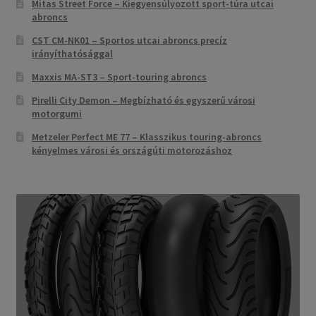
Mitas Street Force – Kiegyensúlyozott sport-túra utcai
abroncs
CST CM-NK01 – Sportos utcai abroncs precíz
irányíthatósággal
Maxxis MA-ST3 – Sport-touring abroncs
Pirelli City Demon – Megbízható és egyszerű városi
motorgumi
Metzeler Perfect ME 77 – Klasszikus touring-abroncs
kényelmes városi és országúti motorozáshoz