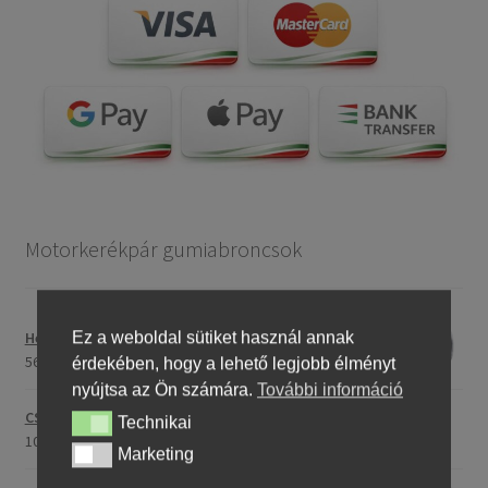
Motorkerékpár gumiabroncsok
Ez a weboldal sütiket használ annak
Heidenau 5.00 - 16 76P P29 TT
56275,76 Ft
érdekében, hogy a lehető legjobb élményt
nyújtsa az Ön számára.
További információ
CST C-186 3.00 - 23 59P TT (első/hátsó)
Technikai
Technikai
107175,30 Ft
Marketing
Marketing