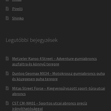
Pirelli
Shinko
Legutóbbi bejegyzések
Metzeler Karoo 4 Street – Adventure gumiabroncs
aszfaltra és könnyű terepre
Dunlop Geomax MX34 – Motokrossz gumiabroncs puha
és közepesen puha terepre
Mitas Street Force – Kiegyensúlyozott sport-túra utcai
abroncs
CST CM-NK01 – Sportos utcai abroncs precíz
irányíthatósággal