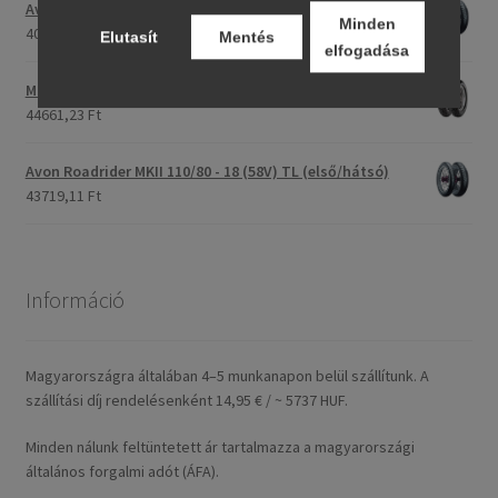
Avon Roadrider MKII 90/90 - 18 51V TL (első/hátsó)
Minden
40707,26 Ft
Elutasít
Mentés
elfogadása
Maxxis M-6011 170/80 - 15 77H TL (hátsó gumi)
44661,23 Ft
Avon Roadrider MKII 110/80 - 18 (58V) TL (első/hátsó)
43719,11 Ft
Információ
Magyarországra általában 4–5 munkanapon belül szállítunk. A
szállítási díj rendelésenként 14,95 € / ~ 5737 HUF.
Minden nálunk feltüntetett ár tartalmazza a magyarországi
általános forgalmi adót (ÁFA).