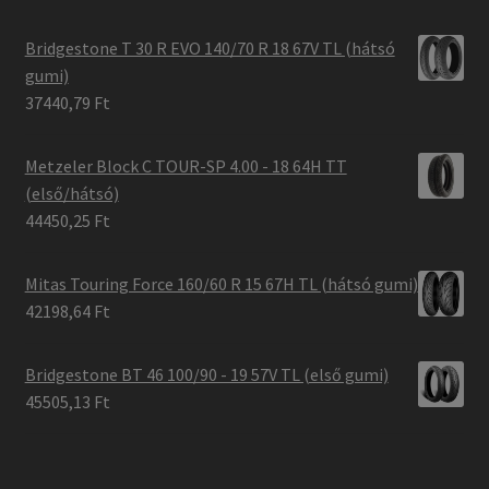
Bridgestone T 30 R EVO 140/70 R 18 67V TL (hátsó
gumi)
37440,79 Ft
Metzeler Block C TOUR-SP 4.00 - 18 64H TT
(első/hátsó)
44450,25 Ft
Mitas Touring Force 160/60 R 15 67H TL (hátsó gumi)
42198,64 Ft
Bridgestone BT 46 100/90 - 19 57V TL (első gumi)
45505,13 Ft