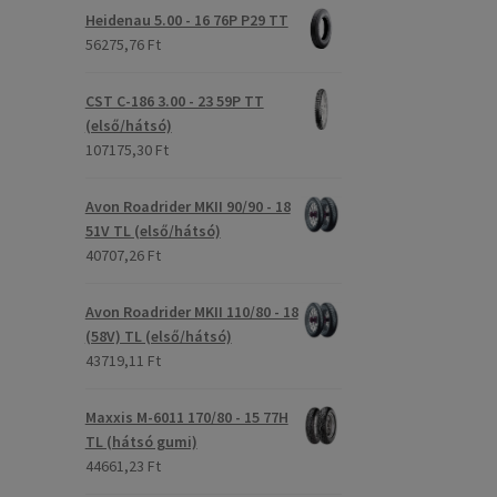
Heidenau 5.00 - 16 76P P29 TT
56275,76 Ft
CST C-186 3.00 - 23 59P TT
(első/hátsó)
107175,30 Ft
Avon Roadrider MKII 90/90 - 18
51V TL (első/hátsó)
40707,26 Ft
Avon Roadrider MKII 110/80 - 18
(58V) TL (első/hátsó)
43719,11 Ft
Maxxis M-6011 170/80 - 15 77H
TL (hátsó gumi)
44661,23 Ft