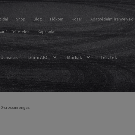
oldal
Shop
Blog
Fiókom
Kosár
Adatvédelmi irányelvek
árlási feltételek
Kapcsolat
Utasítás
Gumi ABC
Márkák
Tesztek
410-crossinrengas