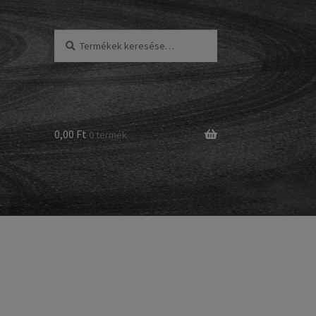
Keresés
Keresés
a
következőre:
0,00 Ft
0 termék