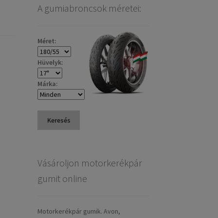
A gumiabroncsok méretei:
Méret:
Hüvelyk:
Márka:
Keresés
Vásároljon motorkerékpár
gumit online
Motorkerékpár gumik. Avon,