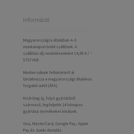
Információ
Magyarországra általában 4–5
munkanapon belül szállítunk. A
szállítási díj rendelésenként 14,95 € / ~
5737 HUF.
Minden nálunk feltüntetett ár
tartalmazza a magyarországi általános
forgalmi adót (ÁFA).
Kizárólag új, folyó gyártásból
származó, legfeljebb 24 hónapos
gyártású termékeket kínálunk.
Visa, MasterCard, Google Pay, Apple
Pay és banki átutalás.