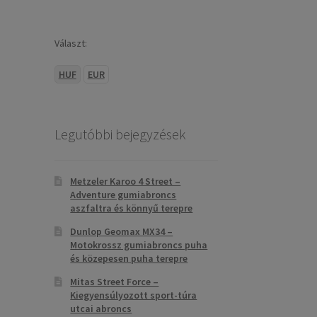
Választ:
HUF
EUR
Legutóbbi bejegyzések
Metzeler Karoo 4 Street –
Adventure gumiabroncs
aszfaltra és könnyű terepre
Dunlop Geomax MX34 –
Motokrossz gumiabroncs puha
és közepesen puha terepre
Mitas Street Force –
Kiegyensúlyozott sport-túra
utcai abroncs