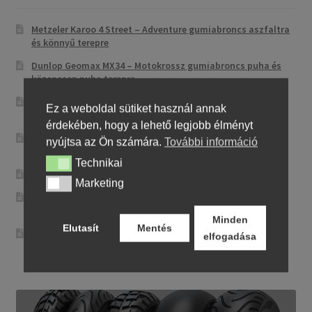
Metzeler Karoo 4 Street – Adventure gumiabroncs aszfaltra
és könnyű terepre
Dunlop Geomax MX34 – Motokrossz gumiabroncs puha és
közepesen puha terepre
Mitas Street Force – Kiegyensúlyozott sport-túra utcai
Ez a weboldal sütiket használ annak
abroncs
érdekében, hogy a lehető legjobb élményt
CST CM-NK01 – Sportos utcai abroncs precíz
nyújtsa az Ön számára.
További információ
irányíthatósággal
Technikai
Technikai
Maxxis MA-ST3 – Sport-touring abroncs
Marketing
Marketing
Pirelli City Demon – Megbízható és egyszerű városi
motorgumi
Minden
Elutasít
Mentés
Metzeler Perfect ME 77 – Klasszikus touring-abroncs
elfogadása
kényelmes városi és országúti motorozáshoz