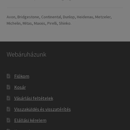
Avon, Bridgestone, Continental, Dunlop, Heidenau, Metzeler,
Michelin, Mitas, Maxxis, Pirelli, Shinko.
Webáruházunk
Fiókom
Kosár
Vásárlási feltételek
Visszaküldés és visszatérítés
Elállási kérelem