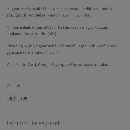
Magyarországra általában 4–5 munkanapon belül szállítunk. A
szállítási díj rendelésenként 14,95 € / ~ 5737 HUF.
Minden nálunk feltüntetett ár tartalmazza a magyarországi
általános forgalmi adót (ÁFA).
Kizárólag új, folyó gyártásból származó, legfeljebb 24 hónapos
gyártású termékeket kínálunk.
Visa, MasterCard, Google Pay, Apple Pay és banki átutalás.
Választ:
HUF
EUR
Legutóbbi bejegyzések