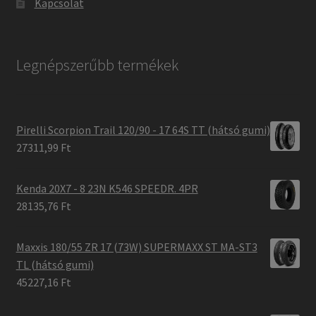
Kapcsolat
Legnépszerűbb termékek
Pirelli Scorpion Trail 120/90 - 17 64S TT (hátsó gumi)
27311,99 Ft
Kenda 20X7 - 8 23N K546 SPEEDR. 4PR
28135,76 Ft
Maxxis 180/55 ZR 17 (73W) SUPERMAXX ST MA-ST3
TL (hátsó gumi)
45227,16 Ft