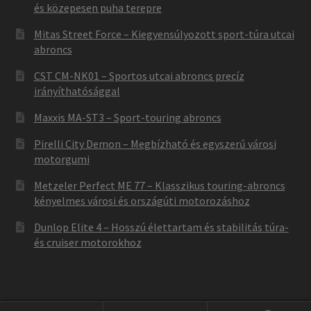
és közepesen puha terepre
Mitas Street Force – Kiegyensúlyozott sport-túra utcai
abroncs
CST CM-NK01 – Sportos utcai abroncs precíz
irányíthatósággal
Maxxis MA-ST3 – Sport-touring abroncs
Pirelli City Demon – Megbízható és egyszerű városi
motorgumi
Metzeler Perfect ME 77 – Klasszikus touring-abroncs
kényelmes városi és országúti motorozáshoz
Dunlop Elite 4 – Hosszú élettartam és stabilitás túra-
és cruiser motorokhoz