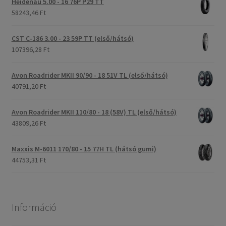
Heidenau 5.00 - 16 76P P29 TT
58243,46 Ft
CST C-186 3.00 - 23 59P TT (első/hátsó)
107396,28 Ft
Avon Roadrider MKII 90/90 - 18 51V TL (első/hátsó)
40791,20 Ft
Avon Roadrider MKII 110/80 - 18 (58V) TL (első/hátsó)
43809,26 Ft
Maxxis M-6011 170/80 - 15 77H TL (hátsó gumi)
44753,31 Ft
Információ