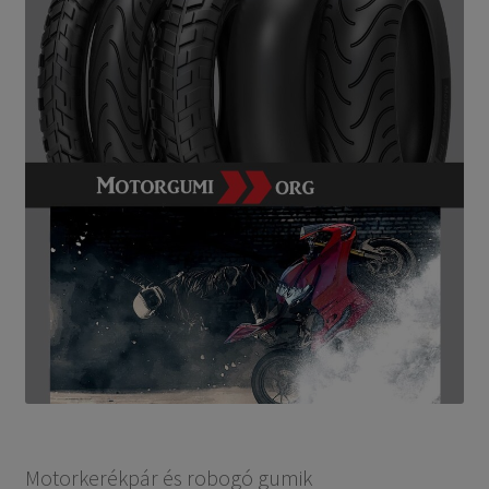
Motorkerékpár és robogó gumik