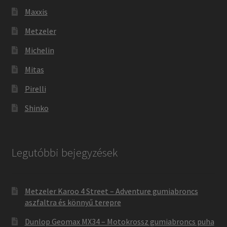
Maxxis
Metzeler
Michelin
Mitas
Pirelli
Shinko
Legutóbbi bejegyzések
Metzeler Karoo 4 Street – Adventure gumiabroncs
aszfaltra és könnyű terepre
Dunlop Geomax MX34 – Motokrossz gumiabroncs puha