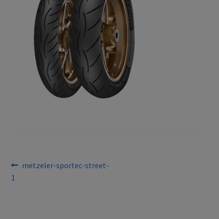
Bejegyzés
Previous
metzeler-sportec-street-
post:
1
navigáció