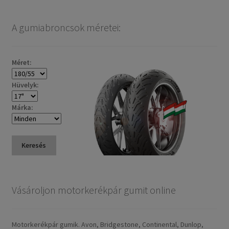
A gumiabroncsok méretei:
Méret:
Hüvelyk:
Márka:
Keresés
Vásároljon motorkerékpár gumit online
Motorkerékpár gumik. Avon, Bridgestone, Continental, Dunlop,