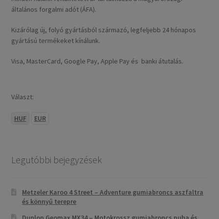
általános forgalmi adót (ÁFA).
Kizárólag új, folyó gyártásból származó, legfeljebb 24 hónapos
gyártású termékeket kínálunk.
Visa, MasterCard, Google Pay, Apple Pay és banki átutalás.
Választ:
HUF
EUR
Legutóbbi bejegyzések
Metzeler Karoo 4 Street – Adventure gumiabroncs aszfaltra
és könnyű terepre
Dunlop Geomax MX34 – Motokrossz gumiabroncs puha és