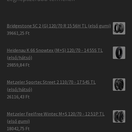
Bridgestone SC 2 (G) 120/70 R 15 56H TL (első gumi)
39661,25 Ft
Heidenau K 66 Snowtex (M+S) 120/70 - 14 55S TL
(első/hátsó)
29859,84 Ft
Metzeler Sportec Street 2 110/70 - 17 54S TL
(első/hátsó)
26116,43 Ft
Metzeler Feelfree Wintec M+S 120/70 - 12 51P TL
(első gumi)
18042,75 Ft