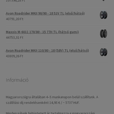
107396,28 Ft
Avon Roadrider MKII 90/90 - 18 51V TL (első/hátsó)
40791,20 Ft
Maxxis M-6011 170/80 - 15 77H TL (hátsó gumi)
44753,31 Ft
Avon Roadrider MKII 110/80 - 18 (58V) TL (első/hátsó)
43809,26 Ft
Információ
Magyarországra általában 4–5 munkanapon belül szállítunk. A
szállítási díj rendelésenként 14,95 € / ~ 5737 HUF.
Minden nálunk feltüntetett ár tartalmazza a magyarországi