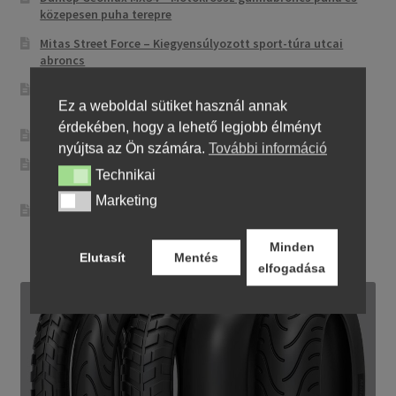
közepesen puha terepre
Mitas Street Force – Kiegyensúlyozott sport-túra utcai
abroncs
CST CM-NK01 – Sportos utcai abroncs precíz
irányíthatósággal
Ez a weboldal sütiket használ annak
érdekében, hogy a lehető legjobb élményt
Maxxis MA-ST3 – Sport-touring abroncs
nyújtsa az Ön számára.
További információ
Pirelli City Demon – Megbízható és egyszerű városi
Technikai
Technikai
motorgumi
Marketing
Marketing
Metzeler Perfect ME 77 – Klasszikus touring-abroncs
kényelmes városi és országúti motorozáshoz
Minden
Elutasít
Mentés
elfogadása