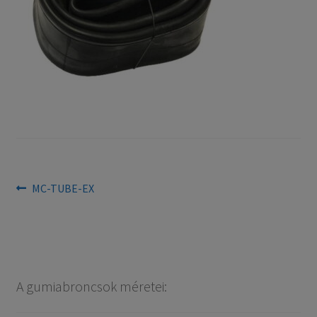
Bejegyzés
Previous
MC-TUBE-EX
post:
navigáció
A gumiabroncsok méretei: