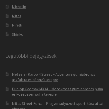
Michelin
Mitas
Pirelli
Shinko
Legutóbbi bejegyzések
Metzeler Karoo 4 Street – Adventure gumiabroncs
aszfaltra és könnyű terepre
Dunlop Geomax MX34 – Motokrossz gumiabroncs puha
és közepesen puha terepre
Mitas Street Force – Kiegyensúlyozott sport-túra utcai
abroncs