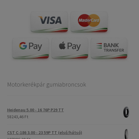
Motorkerékpár gumiabroncsok
Heidenau 5.00 - 16 76P P29 TT
58243,46 Ft
CST C-186 3.00 - 23 59P TT (első/hátsó)