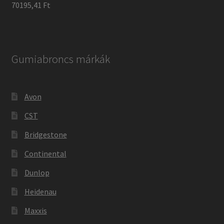
70195,41 Ft
Gumiabroncs márkák
Avon
CST
Bridgestone
Continental
Dunlop
Heidenau
Maxxis