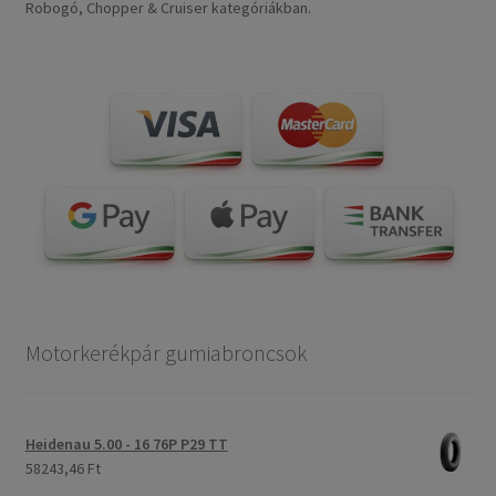
Robogó, Chopper & Cruiser kategóriákban.
Motorkerékpár gumiabroncsok
Heidenau 5.00 - 16 76P P29 TT
58243,46 Ft