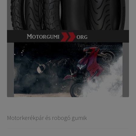
Motorkerékpár és robogó gumik