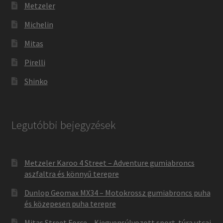
Metzeler
Michelin
Mitas
Pirelli
Shinko
Legutóbbi bejegyzések
Metzeler Karoo 4 Street – Adventure gumiabroncs
aszfaltra és könnyű terepre
Dunlop Geomax MX34 – Motokrossz gumiabroncs puha
és közepesen puha terepre
Mitas Street Force – Kiegyensúlyozott sport-túra utcai