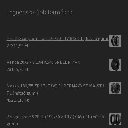
Legnépszerűbb termékek
Pirelli Scorpion Trail 120/90 - 17 64S TT (hátsó gumi)
27311,99 Ft
Kenda 20X7 - 8 23N K546 SPEEDR. 4PR
28135,76 Ft
Maxxis 180/55 ZR 17 (73W) SUPERMAXX ST MA-ST3
TL (hátsó gumi)
45227,16 Ft
Bridgestone S 20 (E) 190/50 ZR 17 (73W) TL (hátsó
gumi)