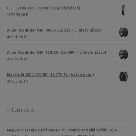
CST C-186 3.00 - 23 59P TT (első/hátsó)
107396,28 Ft
Avon Roadrider MKII 90/90 - 18 51V TL (első/hátsó)
40791,20 Ft
Avon Roadrider MKII 110/80 - 18 (58V) TL (első/hátsó)
43809,26 Ft
Maxxis M-6011 170/80 - 15 77H TL (hátsó gumi)
44753,31 Ft
Információ
Magyarországra általában 4–5 munkanapon belül szállítunk. A