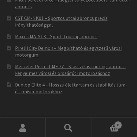
abroncs
CST CM-NK01 – Sportos utcai abroncs precíz
irányíthatósággal
Maxxis MA-ST3 – Sport-touring abroncs
Pirelli City Demon – Megbízható és egyszerű városi
motorgumi
Metzeler Perfect ME 77 – Klasszikus touring-abroncs
kényelmes városi és országúti motorozáshoz
Dunlop Elite 4 – Hosszú élettartam és stabilitás túra-
és cruiser motorokhoz
0
Keresés
Keresés
Not found