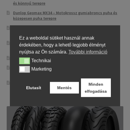
és könnyű terepre
Dunlop Geomax MX34 – Motokrossz gumiabroncs puha és
közepesen puha terepre
Mitas Street Force – Kiegyensúlyozott sport-túra utcai
abroncs
Ez a weboldal sütiket használ annak
CST CM-NK01 – Sportos utcai abroncs precíz
érdekében, hogy a lehető legjobb élményt
irányíthatósággal
nyújtsa az Ön számára.
További információ
Maxxis MA-ST3 – Sport-touring abroncs
Technikai
Technikai
Pirelli City Demon – Megbízható és egyszerű városi
Marketing
Marketing
motorgumi
Metzeler Perfect ME 77 – Klasszikus touring-abroncs
Minden
Elutasít
Mentés
kényelmes városi és országúti motorozáshoz
elfogadása