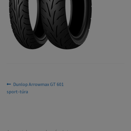
Bejegyzés
Previous
Dunlop Arrowmax GT 601
post:
sport-túra
navigáció