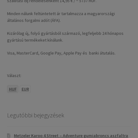
szállítási díj rendelésenként 14,95 € / ~ 5737 HUF.
Minden nálunk feltüntetett ár tartalmazza a magyarországi
általános forgalmi adót (ÁFA).
Kizárólag új, folyó gyártásból származó, legfeljebb 24 hónapos
gyártású termékeket kínálunk.
Visa, MasterCard, Google Pay, Apple Pay és banki átutalás.
Választ:
HUF
EUR
Legutóbbi bejegyzések
Metzeler Karoo 4 Street – Adventure gumiabroncs aszfaltra