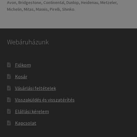
Avon, Bridgestone, Continental, Dunlop, Heidenau, Metzeler,
Michelin, Mitas, Maxxis, Pirelli, Shinko.
Webáruházunk
Fiókom
Kosár
Vásárlási feltételek
Visszaküldés és visszatérítés
Elállási kérelem
Kapcsolat