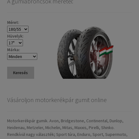
A gumiabroncsok méretei:
Méret:
Hüvelyk:
Márka:
Keresés
Vásároljon motorkerékpár gumit online
Motorkerékpár gumik. Avon, Bridgestone, Continental, Dunlop,
Heidenau, Metzeler, Michelin, Mitas, Maxxis, Pirelli, Shinko.
Rendkívül nagy választék; Sport túra, Enduro, Sport, Supermoto,