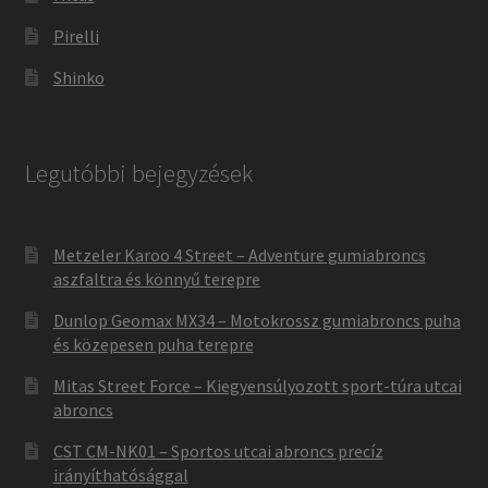
Pirelli
Shinko
Legutóbbi bejegyzések
Metzeler Karoo 4 Street – Adventure gumiabroncs
aszfaltra és könnyű terepre
Dunlop Geomax MX34 – Motokrossz gumiabroncs puha
és közepesen puha terepre
Mitas Street Force – Kiegyensúlyozott sport-túra utcai
abroncs
CST CM-NK01 – Sportos utcai abroncs precíz
irányíthatósággal