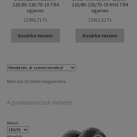
120/80-130/70-19 TR4
120/80-130/70-19 NHS TR4
egyenes
egyenes
12498,71 Ft
12961,62 Ft
Kosárba teszem
Kosárba teszem
Sorted
Mind a(z) 16 találat megjelenítve
by
price:
A gumiabroncsok méretei:
low
to
high
Méret:
Hüvelyk: