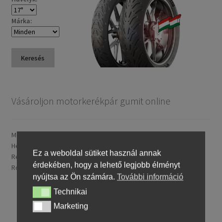
Márka:
Keresés
Vásároljon motorkerékpár gumit online
Motorkerékpár gumik. Avon, Bridgestone, Continental, Dunlop,
Heidenau, Metzeler, Michelin, Mitas, Maxxis, Pirelli, Shinko.
Ez a weboldal sütiket használ annak
Rendkívül nagy választék; Sport túra, Enduro, Sport, Supermoto,
érdekében, hogy a lehető legjobb élményt
Robogó, Chopper & Cruiser kategóriákban.
nyújtsa az Ön számára.
További információ
Technikai
Technikai
Marketing
Marketing