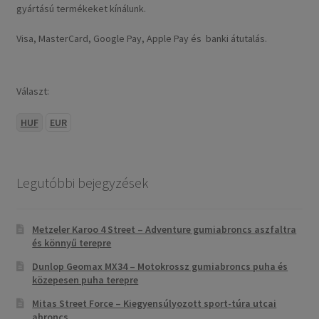
gyártású termékeket kínálunk.
Visa, MasterCard, Google Pay, Apple Pay és banki átutalás.
Választ:
HUF
EUR
Legutóbbi bejegyzések
Metzeler Karoo 4 Street – Adventure gumiabroncs aszfaltra
és könnyű terepre
Dunlop Geomax MX34 – Motokrossz gumiabroncs puha és
közepesen puha terepre
Mitas Street Force – Kiegyensúlyozott sport-túra utcai
abroncs