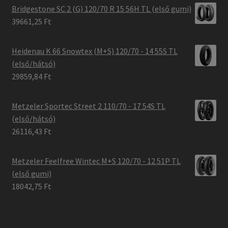
Bridgestone SC 2 (G) 120/70 R 15 56H TL (első gumi)
39661,25 Ft
Heidenau K 66 Snowtex (M+S) 120/70 - 14 55S TL
(első/hátsó)
29859,84 Ft
Metzeler Sportec Street 2 110/70 - 17 54S TL
(első/hátsó)
26116,43 Ft
Metzeler Feelfree Wintec M+S 120/70 - 12 51P TL
(első gumi)
18042,75 Ft