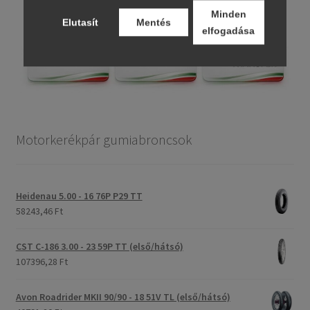
Minden
Elutasít
Mentés
elfogadása
Motorkerékpár gumiabroncsok
Heidenau 5.00 - 16 76P P29 TT
58243,46 Ft
CST C-186 3.00 - 23 59P TT (első/hátsó)
107396,28 Ft
Avon Roadrider MKII 90/90 - 18 51V TL (első/hátsó)