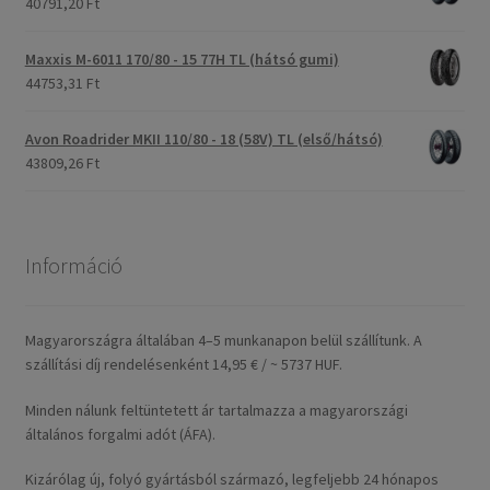
40791,20 Ft
Maxxis M-6011 170/80 - 15 77H TL (hátsó gumi)
44753,31 Ft
Avon Roadrider MKII 110/80 - 18 (58V) TL (első/hátsó)
43809,26 Ft
Információ
Magyarországra általában 4–5 munkanapon belül szállítunk. A
szállítási díj rendelésenként 14,95 € / ~ 5737 HUF.
Minden nálunk feltüntetett ár tartalmazza a magyarországi
általános forgalmi adót (ÁFA).
Kizárólag új, folyó gyártásból származó, legfeljebb 24 hónapos