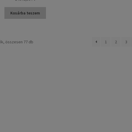
Kosárba teszem
Sorted
ék, összesen 77 db
1
2
3
by
popularity