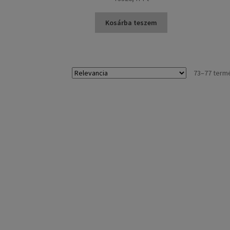
Kosárba teszem
73–77 term