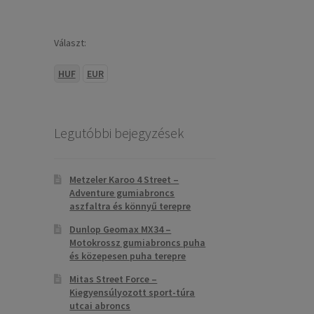
Választ:
HUF
EUR
Legutóbbi bejegyzések
Metzeler Karoo 4 Street –
Adventure gumiabroncs
aszfaltra és könnyű terepre
Dunlop Geomax MX34 –
Motokrossz gumiabroncs puha
és közepesen puha terepre
Mitas Street Force –
Kiegyensúlyozott sport-túra
utcai abroncs