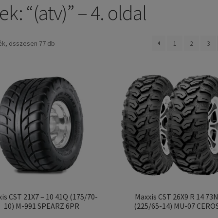
: “(atv)” – 4. oldal
Sorted
ék, összesen 77 db
1
2
3
by
popularity
is CST 21X7 – 10 41Q (175/70-
Maxxis CST 26X9 R 14 73
10) M-991 SPEARZ 6PR
(225/65-14) MU-07 CERO