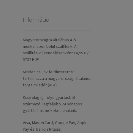
Információ
Magyarországra általában 4–5
munkanapon belül szállítunk. A
szállítási díj rendelésenként 14,95 € / ~
5737 HUF.
Minden nálunk feltüntetett ár
tartalmazza a magyarországi általános
forgalmi adót (ÁFA).
Kizárólag új, folyó gyártásból
származó, legfeljebb 24 hónapos
gyártású termékeket kínálunk.
Visa, MasterCard, Google Pay, Apple
Pay és banki átutalás.