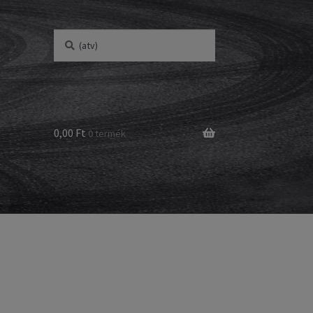
Keresés
Keresés
a
következőre:
0,00 Ft
0 termék