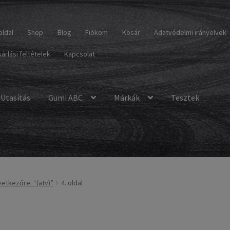
oldal
Shop
Blog
Fiókom
Kosár
Adatvédelmi irányelvek
árlási feltételek
Kapcsolat
Utasítás
Gumi ABC
Márkák
Tesztek
etkezőre: “(atv)”
4. oldal