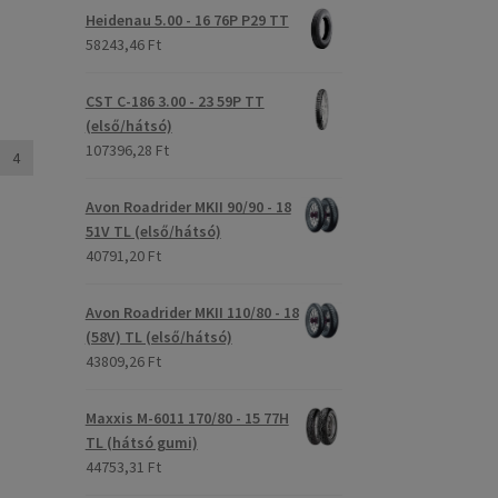
Heidenau 5.00 - 16 76P P29 TT
58243,46 Ft
CST C-186 3.00 - 23 59P TT
(első/hátsó)
107396,28 Ft
4
Avon Roadrider MKII 90/90 - 18
51V TL (első/hátsó)
40791,20 Ft
Avon Roadrider MKII 110/80 - 18
(58V) TL (első/hátsó)
43809,26 Ft
Maxxis M-6011 170/80 - 15 77H
TL (hátsó gumi)
44753,31 Ft