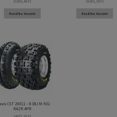
31055,40 Ft
55451,39 Ft
Kosárba teszem
Kosárba teszem
xxis CST 20X11 – 8 38J M-932
RAZR 4PR
24071,58 Ft