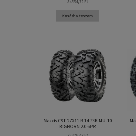
54554,72 Ft
Kosárba teszem
Maxxis CST 27X11 R 14 73K MU-10
Ma
BIGHORN 2.0 6PR
73326,47 Ft