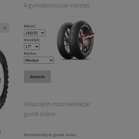
A gumiabroncsok méretei:
Méret:
4
Hüvelyk:
Márka:
Keresés
Vásároljon motorkerékpár
gumit online
N
S
Motorkerékpár gumik. Avon,