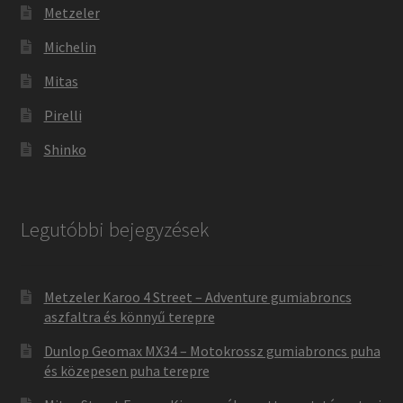
Metzeler
Michelin
Mitas
Pirelli
Shinko
Legutóbbi bejegyzések
Metzeler Karoo 4 Street – Adventure gumiabroncs
aszfaltra és könnyű terepre
Dunlop Geomax MX34 – Motokrossz gumiabroncs puha
és közepesen puha terepre