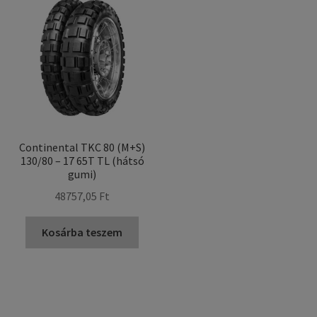
Continental TKC 80 (M+S)
130/80 – 17 65T TL (hátsó
gumi)
48757,05 Ft
Kosárba teszem