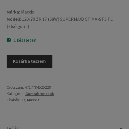
Márka:
Maxxis
Modell:
120/70 ZR 17 (58W) SUPERMAXX ST MA-ST3 TL
(első gumi)
1 készleten
Maxxis
Kosárba teszem
120/70
ZR
17
(58W)
Cikkszám:
4717784525228
Kategória:
Gumiabroncsok
SUPERMAXX
Címkék:
17
,
Maxxis
ST
MA-
ST3
TL
Leírás