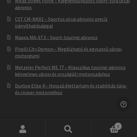
Mitas Street Force – Kiegyensúlyozott sport-túra utcai
abroncs
CST CM-NK01 – Sportos utcai abroncs precíz
irányíthatósággal
Maxxis MA-ST3 – Sport-touring abroncs
Pirelli City Demon – Megbízható és egyszerű városi
motorgumi
Metzeler Perfect ME 77 – Klasszikus touring-abroncs
kényelmes városi és országúti motorozáshoz
Dunlop Elite 4 – Hosszú élettartam és stabilitás túra-
és cruiser motorokhoz
0
Keresés
Keresés
Not found