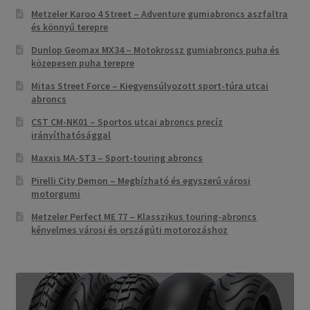
Metzeler Karoo 4 Street – Adventure gumiabroncs aszfaltra
és könnyű terepre
Dunlop Geomax MX34 – Motokrossz gumiabroncs puha és
közepesen puha terepre
Mitas Street Force – Kiegyensúlyozott sport-túra utcai
abroncs
CST CM-NK01 – Sportos utcai abroncs precíz
irányíthatósággal
Maxxis MA-ST3 – Sport-touring abroncs
Pirelli City Demon – Megbízható és egyszerű városi
motorgumi
Metzeler Perfect ME 77 – Klasszikus touring-abroncs
kényelmes városi és országúti motorozáshoz