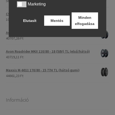
56275,76 Ft
Marketing
Marketing
CST C-186 3.00 - 23 59P TT (első/hátsó)
Minden
107175,30 Ft
Elutasít
Mentés
elfogadása
Avon Roadrider MKII 90/90 - 18 51V TL (első/hátsó)
40707,26 Ft
Avon Roadrider MKII 110/80 - 18 (58V) TL (első/hátsó)
43719,11 Ft
Maxxis M-6011 170/80 - 15 77H TL (hátsó gumi)
44661,23 Ft
Információ