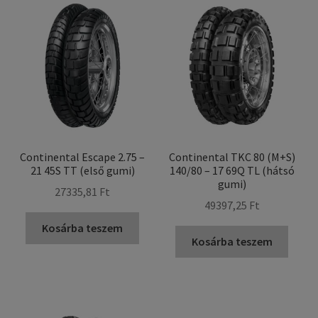
Continental Escape 2.75 –
Continental TKC 80 (M+S)
21 45S TT (első gumi)
140/80 – 17 69Q TL (hátsó
gumi)
27335,81 Ft
49397,25 Ft
Kosárba teszem
Kosárba teszem