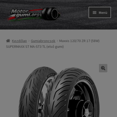
Ugrás
Kilépés
Menü
a
a
navigációhoz
tartalomba
Expand
Gumik
child
Kezdőlap
Gumiabroncsok
Maxxis 120/70 ZR 17 (58W)
menu
Expand
Belső gumi és szalag
SUPERMAXX ST MA-ST3 TL (első gumi)
child
menu
Utasítás
Expand
Gumi ABC
child
menu
Expand
Márkák
child
menu
Tesztek
Kapcs.