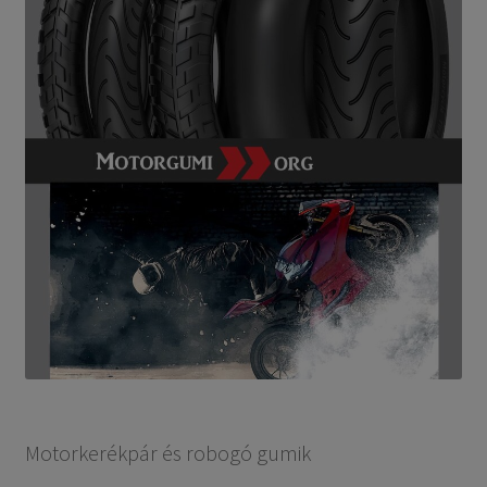
Motorkerékpár és robogó gumik