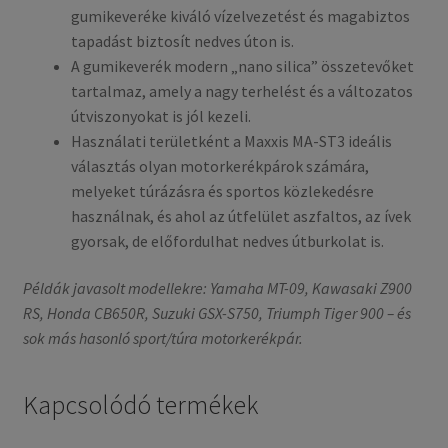
gumikeveréke kiváló vízelvezetést és magabiztos
tapadást biztosít nedves úton is.
A gumikeverék modern „nano silica” összetevőket
tartalmaz, amely a nagy terhelést és a változatos
útviszonyokat is jól kezeli.
Használati területként a Maxxis MA-ST3 ideális
választás olyan motorkerékpárok számára,
melyeket túrázásra és sportos közlekedésre
használnak, és ahol az útfelület aszfaltos, az ívek
gyorsak, de előfordulhat nedves útburkolat is.
Példák javasolt modellekre: Yamaha MT-09, Kawasaki Z900
RS, Honda CB650R, Suzuki GSX-S750, Triumph Tiger 900 – és
sok más hasonló sport/túra motorkerékpár.
Kapcsolódó termékek