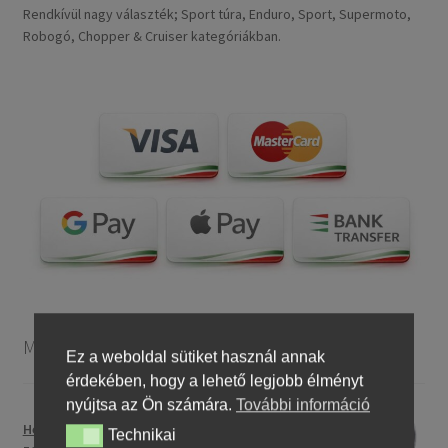
Rendkívül nagy választék; Sport túra, Enduro, Sport, Supermoto,
Robogó, Chopper & Cruiser kategóriákban.
Motorkerékpár gumiabroncsok
Ez a weboldal sütiket használ annak
érdekében, hogy a lehető legjobb élményt
nyújtsa az Ön számára.
További információ
Heidenau 5.00 - 16 76P P29 TT
Technikai
Technikai