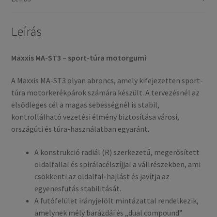
(első
gumi)
mennyiség
Leírás
Maxxis MA-ST3 – sport-túra motorgumi
A Maxxis MA-ST3 olyan abroncs, amely kifejezetten sport-
túra motorkerékpárok számára készült. A tervezésnél az
elsődleges cél a magas sebességnél is stabil,
kontrollálható vezetési élmény biztosítása városi,
országúti és túra-használatban egyaránt.
A konstrukció radiál (R) szerkezetű, megerősített
oldalfallal és spirálacélszíjjal a vállrészekben, ami
csökkenti az oldalfal-hajlást és javítja az
egyenesfutás stabilitását.
A futófelület irányjelölt mintázattal rendelkezik,
amelynek mély barázdái és „dual compound”