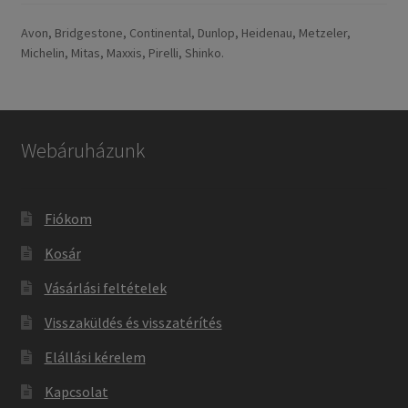
Avon, Bridgestone, Continental, Dunlop, Heidenau, Metzeler,
Michelin, Mitas, Maxxis, Pirelli, Shinko.
Webáruházunk
Fiókom
Kosár
Vásárlási feltételek
Visszaküldés és visszatérítés
Elállási kérelem
Kapcsolat