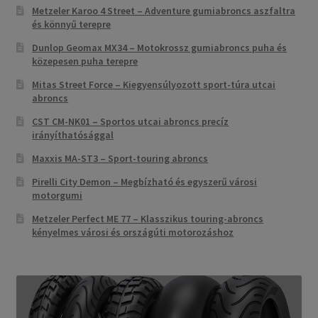
Metzeler Karoo 4 Street – Adventure gumiabroncs aszfaltra
és könnyű terepre
Dunlop Geomax MX34 – Motokrossz gumiabroncs puha és
közepesen puha terepre
Mitas Street Force – Kiegyensúlyozott sport-túra utcai
abroncs
CST CM-NK01 – Sportos utcai abroncs precíz
irányíthatósággal
Maxxis MA-ST3 – Sport-touring abroncs
Pirelli City Demon – Megbízható és egyszerű városi
motorgumi
Metzeler Perfect ME 77 – Klasszikus touring-abroncs
kényelmes városi és országúti motorozáshoz