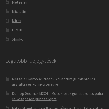
Metzeler
Michelin
Mitas
Pirelli
Shinko
Legutóbbi bejegyzések
Metzeler Karoo 4 Street – Adventure gumiabroncs
aszfaltra és könnyű terepre
Dunlop Geomax MX34 – Motokrossz gumiabroncs puha
és közepesen puha terepre
Mitas Street Force – Kiegyensúlyozott sport-túra utcai