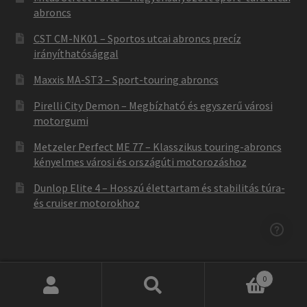
abroncs
CST CM-NK01 – Sportos utcai abroncs precíz
irányíthatósággal
Maxxis MA-ST3 – Sport-touring abroncs
Pirelli City Demon – Megbízható és egyszerű városi
motorgumi
Metzeler Perfect ME 77 – Klasszikus touring-abroncs
kényelmes városi és országúti motorozáshoz
Dunlop Elite 4 – Hosszú élettartam és stabilitás túra-
és cruiser motorokhoz
0
Keresés
Keresés
Not found