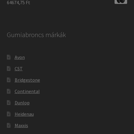
64674,75 Ft
Gumiabroncs márkák
Avon
CST
Bridgestone
Continental
Dunlop
Heidenau
Maxxis