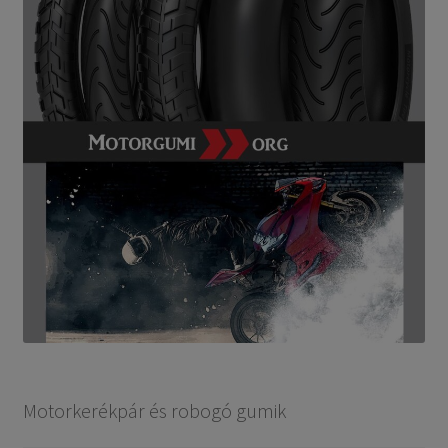
Motorkerékpár és robogó gumik