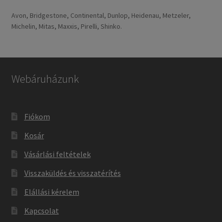
Avon, Bridgestone, Continental, Dunlop, Heidenau, Metzeler,
Michelin, Mitas, Maxxis, Pirelli, Shinko.
Webáruházunk
Fiókom
Kosár
Vásárlási feltételek
Visszaküldés és visszatérítés
Elállási kérelem
Kapcsolat