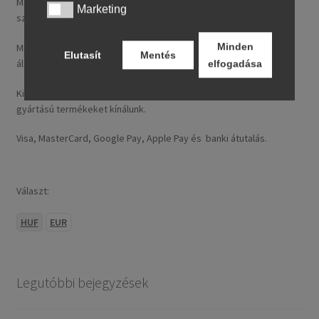
Magyarországra általában 4–5 munkanapon belül szállítunk. A
Marketing
Marketing
szállítási díj rendelésenként 14,95 € / ~ 5737 HUF.
Minden
Minden nálunk feltüntetett ár tartalmazza a magyarországi
Elutasít
Mentés
általános forgalmi adót (ÁFA).
elfogadása
Kizárólag új, folyó gyártásból származó, legfeljebb 24 hónapos
gyártású termékeket kínálunk.
Visa, MasterCard, Google Pay, Apple Pay és banki átutalás.
Választ:
HUF
EUR
Legutóbbi bejegyzések