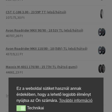
CST C-186 3.00 - 23 59P TT (első/hátsó)
107175,30 Ft
Avon Roadrider MKII 90/90 - 18 51V TL (első/hátsó)
40707,26 Ft
Avon Roadrider MKII 110/80 - 18 (58V) TL (első/hátsó)
43719,11 Ft
Maxxis M-6011 170/80 - 15 77H TL (hátsó gumi)
44661,23 Ft
Ez a weboldal sütiket használ annak
érdekében, hogy a lehető legjobb élményt
Információ
nyújtsa az Ön számára.
További információ
Technikai
Technikai