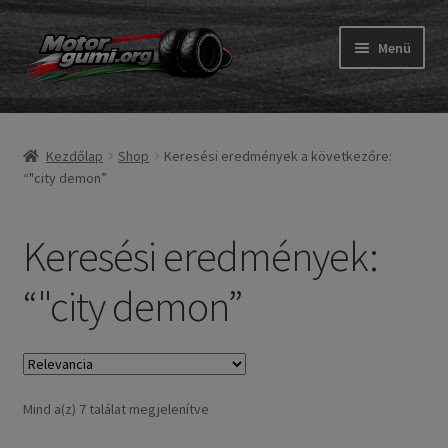
Ugrás
Kilépés
Menü
a
a
navigációhoz
tartalomba
Expand
Gumik
child
Kezdőlap
Shop
Keresési eredmények a következőre:
menu
Expand
Belső gumi és szalag
“"city demon”
child
menu
Utasítás
Keresési eredmények:
Expand
Gumi ABC
“"city demon”
child
menu
Expand
Márkák
child
menu
Tesztek
Sorted
Mind a(z) 7 találat megjelenítve
Kapcs.
by